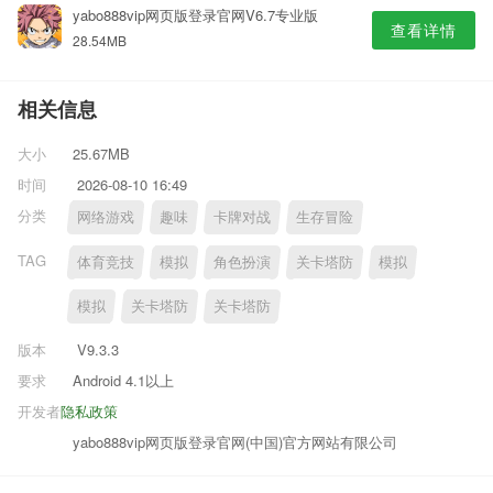
yabo888vip网页版登录官网V6.7专业版
查看详情
28.54MB
相关信息
大小
25.67MB
时间
2026-08-10 16:49
分类
网络游戏
趣味
卡牌对战
生存冒险
TAG
体育竞技
模拟
角色扮演
关卡塔防
模拟
模拟
关卡塔防
关卡塔防
版本
V9.3.3
要求
Android 4.1以上
开发者
隐私政策
yabo888vip网页版登录官网(中国)官方网站有限公司