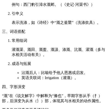
例句：西门豹引漳水溉邺。（《史记·河渠书》）
引申义
表示洗涤，如《诗经》中“溉之釜鬵”（洗涤炊具）。
三、词语搭配
常用组词
灌溉渠、溉田、溉盥、溉汲、涤溉、沆溉、濯溉（多与
水相关活动有关）。
成语与拓展
沾溉后人：比喻给予他人恩惠或启发。
英语关联词：Irrigation（灌溉）。
四、字形演变
“溉”在《说文解字》中解释为“滌也”，早期字形从手（扌）
部，后演变为从水（氵）部，体现其与水相关的动作属性。