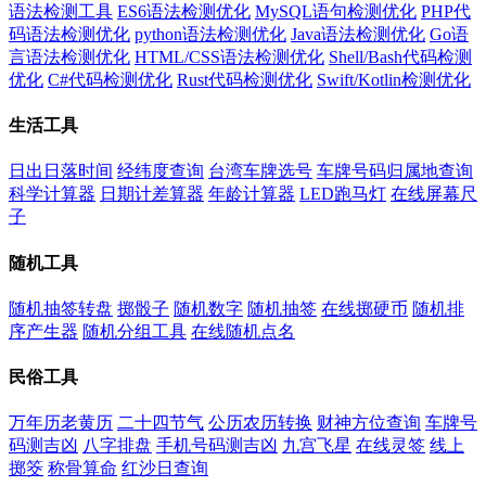
语法检测工具
ES6语法检测优化
MySQL语句检测优化
PHP代
码语法检测优化
python语法检测优化
Java语法检测优化
Go语
言语法检测优化
HTML/CSS语法检测优化
Shell/Bash代码检测
优化
C#代码检测优化
Rust代码检测优化
Swift/Kotlin检测优化
生活工具
日出日落时间
经纬度查询
台湾车牌选号
车牌号码归属地查询
科学计算器
日期计差算器
年龄计算器
LED跑马灯
在线屏幕尺
子
随机工具
随机抽签转盘
掷骰子
随机数字
随机抽签
在线掷硬币
随机排
序产生器
随机分组工具
在线随机点名
民俗工具
万年历老黄历
二十四节气
公历农历转换
财神方位查询
车牌号
码测吉凶
八字排盘
手机号码测吉凶
九宫飞星
在线灵签
线上
掷筊
称骨算命
红沙日查询