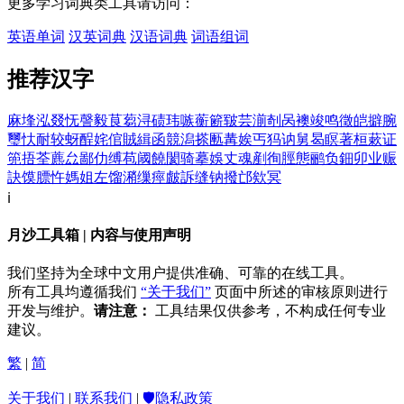
更多学习词典类工具请访问：
英语单词
汉英词典
汉语词典
词语组词
推荐汉字
麻
埄
泓
叕
怃
謦
毅
茛
蒭
浔
碛
玮
嗾
蘅
簖
皲
芸
湔
剞
呙
襖
竣
鸣
徵
皑
擗
腕
璽
忕
耐
较
蚜
酲
姹
倌
賊
緝
函
競
潟
搽
匭
冓
娭
丐
犸
讷
舅
曷
瞑
著
桓
蔌
证
篼
捂
荃
藨
厽
鄙
仂
缚
苞
阈
饒
閡
骑
摹
娛
丈
魂
剷
徇
脛
態
鹂
负
鈿
卯
业
赈
訣
馍
膘
忤
媽
姐
左
馏
潲
缫
痙
皻
訴
缝
钠
撥
邙
欸
冥
ℹ️
月沙工具箱 | 内容与使用声明
我们坚持为全球中文用户提供准确、可靠的在线工具。
所有工具均遵循我们
“关于我们”
页面中所述的审核原则进行
开发与维护。
请注意：
工具结果仅供参考，不构成任何专业
建议。
繁
|
简
关于我们
|
联系我们
|
🛡️隐私政策