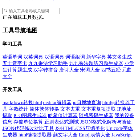
正在加载工具数据...
工具导航地图
学习工具
英语单词
汉英词典
汉语词典
词语组词
新华字典
英文名生成
五十音字卡
九九乘法学习助手
九九乘法题练习题生成器
小学
生计算题生成
汉字转拼音
唐诗大全
宋词大全
四书五经
元曲
大全
开发工具
markdown转换html
ueditor编辑器
ip归属地查询
html/js转换器工
具
字数统计
简体繁体转换
文本去重
文本重复项提取
IP地址
提取
ICO图标生成器
哈希值计算器
随机密码生成器
我的设备
信息
存储单位换算
正则表达式测试
JSON格式化解析与验证
JSON代码修改对比工具
JS/HTML/CSS压缩美化
Unicode字体
生成器
html链接提取器
颜文字大全
Emoji表情大全
JavaScript