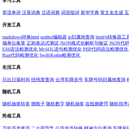
学习工具
英语单词
汉英词典
汉语词典
词语组词
新华字典
英文名生成
五
开发工具
markdown转换html
ueditor编辑器
ip归属地查询
html/js转换器工
储单位换算
正则表达式测试
JSON格式化解析与验证
JSON
ES6语法检测优化
MySQL语句检测优化
PHP代码语法检测优化
Rust代码检测优化
Swift/Kotlin检测优化
生活工具
日出日落时间
经纬度查询
台湾车牌选号
车牌号码归属地查询
随机工具
随机抽签转盘
掷骰子
随机数字
随机抽签
在线掷硬币
随机排序
民俗工具
万年历老黄历
二十四节气
公历农历转换
财神方位查询
车牌号