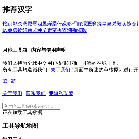
推荐汉字
馅
鰂
鄣
决
溉
堀
罷
姐
昱
殫
枼
伢
嫌
够
珲
鰥
煆
匠
窯
冼
挛
泉
烯
鞭
苌
镣
茭
歛
桑
禱
钕
紹
伟
趯
純
柔
定
蓟
夹
诳
溯
殉
領
羆
ℹ️
月沙工具箱 | 内容与使用声明
我们坚持为全球中文用户提供准确、可靠的在线工具。
所有工具均遵循我们
“关于我们”
页面中所述的审核原则进行开
繁
|
简
关于我们
|
联系我们
|
🛡️隐私政策
正在加载工具数据...
工具导航地图