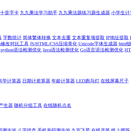
十音字卡
九九乘法学习助手
九九乘法题练习题生成器
小学生计
具
字数统计
简体繁体转换
文本去重
文本重复项提取
IP地址提取
代码修改对比工具
JS/HTML/CSS压缩美化
Unicode字体生成器
htm
python语法检测优化
Java语法检测优化
Go语言语法检测优化
H
科学计算器
日期计差算器
年龄计算器
LED跑马灯
在线屏幕尺子
产生器
随机分组工具
在线随机点名
码测吉凶
八字排盘
手机号码测吉凶
九宫飞星
在线灵签
线上掷筊