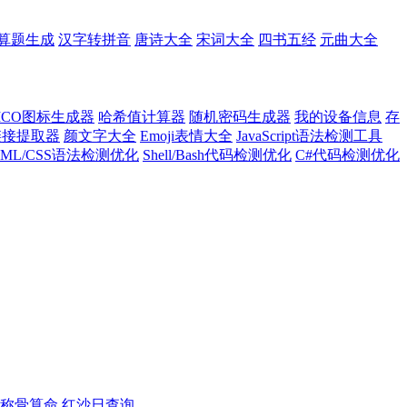
算题生成
汉字转拼音
唐诗大全
宋词大全
四书五经
元曲大全
ICO图标生成器
哈希值计算器
随机密码生成器
我的设备信息
存
l链接提取器
颜文字大全
Emoji表情大全
JavaScript语法检测工具
TML/CSS语法检测优化
Shell/Bash代码检测优化
C#代码检测优化
称骨算命
红沙日查询