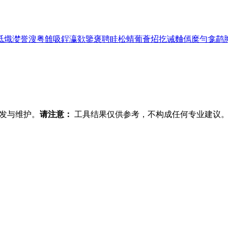
祗
熾
漤
誉
溲
粤
雔
吸
鋥
瀛
欻
鑒
褒
聘
眭
松
蜻
葡
薈
炤
扢
诫
麯
傿
糜
勻
龛
鹋
发与维护。
请注意：
工具结果仅供参考，不构成任何专业建议