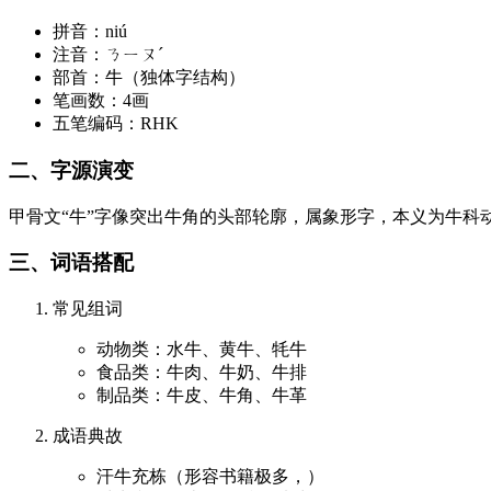
拼音：niú
注音：ㄋㄧㄡˊ
部首：牛（独体字结构）
笔画数：4画
五笔编码：RHK
二、字源演变
甲骨文“牛”字像突出牛角的头部轮廓，属象形字，本义为牛科
三、词语搭配
常见组词
动物类：水牛、黄牛、牦牛
食品类：牛肉、牛奶、牛排
制品类：牛皮、牛角、牛革
成语典故
汗牛充栋（形容书籍极多，）