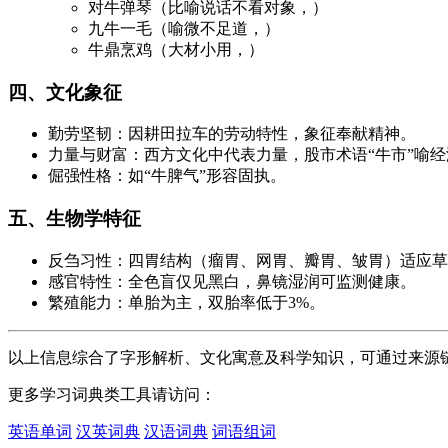
对牛弹琴（比喻说话不看对象，）
九牛一毛（喻微不足道，）
牛鼎烹鸡（大材小用，）
四、文化象征
勤劳坚韧：因耕田拉车的劳动特性，象征奉献精神。
力量与财富：西方文化中代表力量，股市术语“牛市”喻
倔强性格：如“牛脾气”形容固执。
五、生物学特征
反刍习性：四胃结构（瘤胃、网胃、瓣胃、皱胃）适应草
感官特性：全色盲仅见黑白，鼻镜湿润可监测健康。
繁殖能力：单胎为主，双胎率低于3%。
以上信息综合了字形解析、文化寓意及科学知识，可通过来源
更多学习词典类工具请访问：
英语单词
汉英词典
汉语词典
词语组词