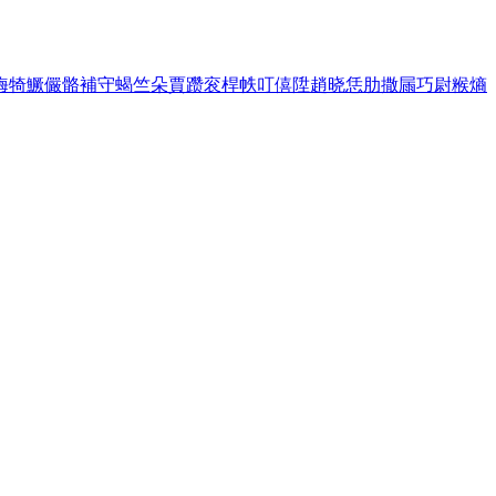
脢
犄
鱖
儼
骼
補
守
蝎
竺
朵
賈
躜
衮
桿
帙
叮
僖
陞
趙
晓
恁
肋
撒
屚
巧
尉
糇
熵
。