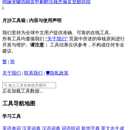
哨
緣
斐
驪
燕
闢
盅
申
劇
酹
菹
屦
悤
倫
妟
昱
鰂
昴
咱
ℹ️
月沙工具箱 | 内容与使用声明
我们坚持为全球中文用户提供准确、可靠的在线工具。
所有工具均遵循我们
“关于我们”
页面中所述的审核原则进行
开发与维护。
请注意：
工具结果仅供参考，不构成任何专业
建议。
繁
|
简
关于我们
|
联系我们
|
🛡️隐私政策
正在加载工具数据...
工具导航地图
学习工具
英语单词
汉英词典
汉语词典
词语组词
新华字典
英文名生成