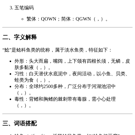
五笔编码
繁体：QOWN；简体：QGWN（，）。
二、字义解释
“鯰”是鲶科鱼类的统称，属于淡水鱼类，特征如下：
外形：头大而扁，嘴阔，上下颌有四根长须，无鳞，皮
肤多黏液（，）。
习性：白天潜伏水底泥中，夜间活动，以小鱼、贝类、
蛙类为食（，）。
分布：全球约2500多种，广泛分布于河湖池沼中
（，）。
毒性：背鳍和胸鳍的棘刺带有毒腺，需小心处理
（，）。
三、词语搭配