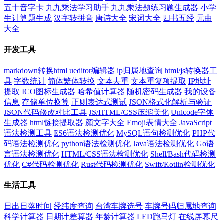
五十音字卡
九九乘法学习助手
九九乘法题练习题生成器
小学
生计算题生成
汉字转拼音
唐诗大全
宋词大全
四书五经
元曲
大全
开发工具
markdown转换html
ueditor编辑器
ip归属地查询
html/js转换器工
具
字数统计
简体繁体转换
文本去重
文本重复项提取
IP地址
提取
ICO图标生成器
哈希值计算器
随机密码生成器
我的设备
信息
存储单位换算
正则表达式测试
JSON格式化解析与验证
JSON代码修改对比工具
JS/HTML/CSS压缩美化
Unicode字体
生成器
html链接提取器
颜文字大全
Emoji表情大全
JavaScript
语法检测工具
ES6语法检测优化
MySQL语句检测优化
PHP代
码语法检测优化
python语法检测优化
Java语法检测优化
Go语
言语法检测优化
HTML/CSS语法检测优化
Shell/Bash代码检测
优化
C#代码检测优化
Rust代码检测优化
Swift/Kotlin检测优化
生活工具
日出日落时间
经纬度查询
台湾车牌选号
车牌号码归属地查询
科学计算器
日期计差算器
年龄计算器
LED跑马灯
在线屏幕尺