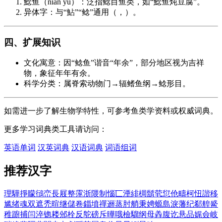
鯰鱼（nián yú）：泛指鲶目鱼类，如“鯰鱼炖豆腐”。
异体字：与“鮎”“鲶”通用（，）。
四、扩展知识
文化寓意：因“鲶鱼”谐音“年余”，部分地区视为吉祥
物，象征年年有余。
科学分类：属脊索动物门→辐鳍鱼纲→鲶形目。
如需进一步了解生物学特性，可参考鱼类学资料或权威词典。
更多学习词典类工具请访问：
英语单词
汉英词典
汉语词典
词语组词
推荐汉字
理
驊
掙
矇
鴴
峦
長
屐
整
霪
浙
隈
制
惱
匸
湮
緋
椆
鬍
茕
愆
伧
疇
柯
忸
諧
移
尴
绪
魂
双
遮
禿
暄
继
儲
卷
錙
墳
禪
逦
蒸
肘
艄
秉
娉
螈
島
淚
藩
纪
郗
艎
觱
稚
躕
捕
闫
淬
锪
耧
邠
栓
反
鸵
磅
斥
曄
哦
檢
騮
纲
母
羴
腹
讫
悬
品
娓
僉
岐